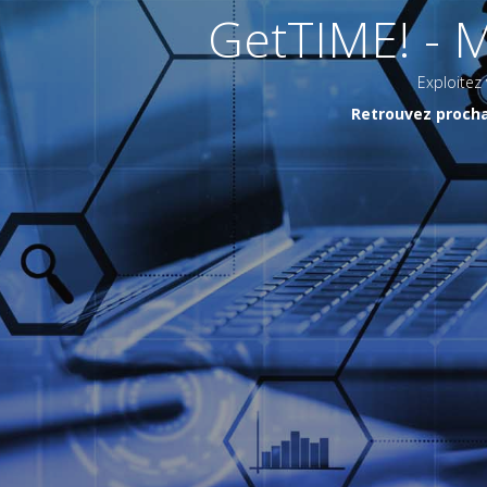
GetTIME! - 
Exploitez
Retrouvez procha