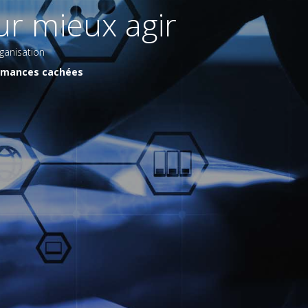
r mieux agir
ganisation
formances cachées