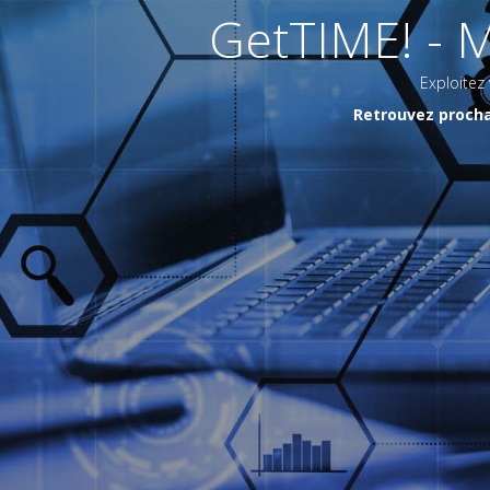
GetTIME! - 
Exploitez
Retrouvez procha