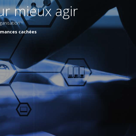
r mieux agir
ganisation
formances cachées